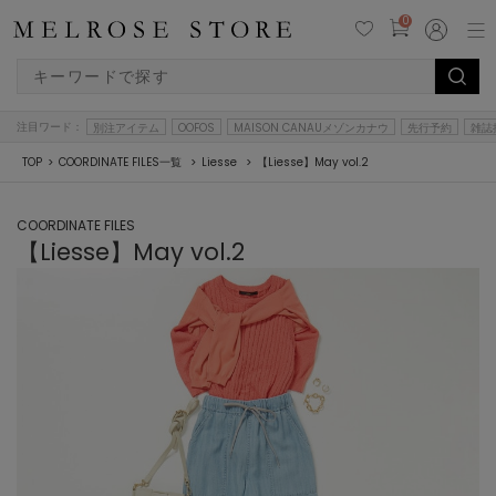
0
注目ワード：
別注アイテム
OOFOS
MAISON CANAUメゾンカナウ
先行予約
雑誌
TOP
COORDINATE FILES一覧
Liesse
【Liesse】May vol.2
COORDINATE FILES
【Liesse】May vol.2