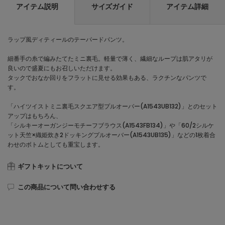
アイテム説明
サイズガイド
アイテム詳細
ラップ風ディティールのテーパードパンツ。
細番手の糸で編みたてたミニ裏毛。軽量で薄く、繊細なループは肌アタリが
良いので盛夏にもお召しいただけます。
タックでおなか回りをフラットに見せる効果もある、ラクチンなパンツで
す。
「ハイツイストミニ裏毛スクエア型プルオーバー(A1543UB132)」とのセット
アップはもちろん、
「シルキーオーガンジーモチーフブラウス(A1543FB134)」や「60/2シルケ
ット天竺×織姫炊き2ドッキングプルオーバー(A1543UB135)」などの1枚着合
わせのボトムとしても重宝します。
ギフトキットについて
この商品について問い合わせする