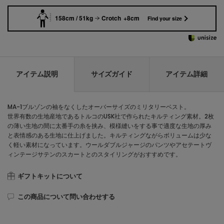
158cm / 51kg
Crotch +8cm
Find your size
アイテム説明
サイズガイド
アイテム詳細
MA-1ブルゾンの袖をなくしたオーバーサイズのミリタリーベスト。
世界有数の生地産地であるトルコのUSK社で作られたキルティング素材。2枚
の薄い生地の間に太番手の糸を挟み、模様縫いをする事で適度な生地の厚み
と表情感のある生地に仕上げました。キルティングながらボリュームは少な
く軽い素材になっています。ウールダブルジャージのパンツやアセテートヴ
ィンテージサテンのスカートとのスタイリングがおすすめです。
ギフトキットについて
この商品について問い合わせする