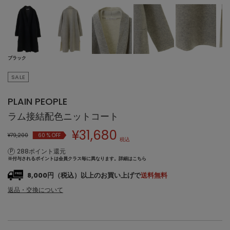
ブラック
SALE
PLAIN PEOPLE
ラム接結配色ニットコート
¥
31,680
¥79,200
60
% OFF
税込
288ポイント還元
※付与されるポイントは会員クラス毎に異なります。
詳細はこちら
8,000円（税込）以上のお買い上げで
送料無料
返品・交換について