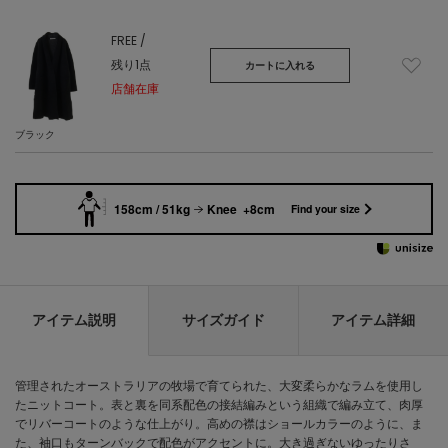
FREE /
残り1点
カートに入れる
店舗在庫
ブラック
158cm / 51kg
Knee +8cm
Find your size
アイテム説明
サイズガイド
アイテム詳細
管理されたオーストラリアの牧場で育てられた、大変柔らかなラムを使用し
たニットコート。表と裏を同系配色の接結編みという組織で編み立て、肉厚
でリバーコートのような仕上がり。高めの襟はショールカラーのように、ま
た、袖口もターンバックで配色がアクセントに。大き過ぎないゆったりさ