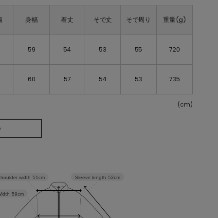
幅
身幅
着丈
そで丈
そで周り
重量(g)
59
54
53
55
720
60
57
54
53
735
(cm)
e
Sleeve length
53cm
houlder width
51cm
idth
59cm