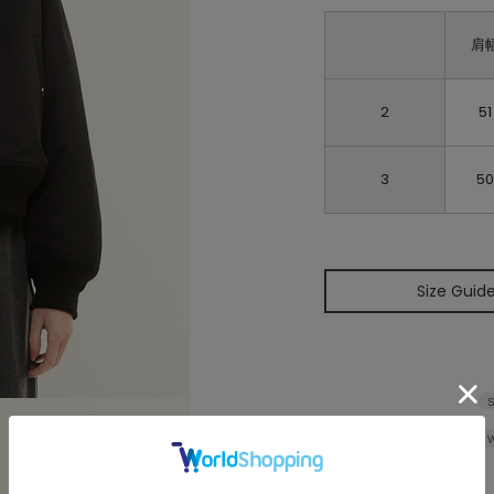
肩
2
51
3
50
Size Guid
S
W