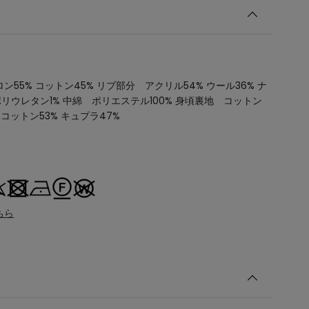
ン55% コットン45% リブ部分 アクリル54% ウール36% ナ
ポリウレタン1% 中綿 ポリエステル100% 身頃裏地 コットン
 コットン53% キュプラ47%
ちら