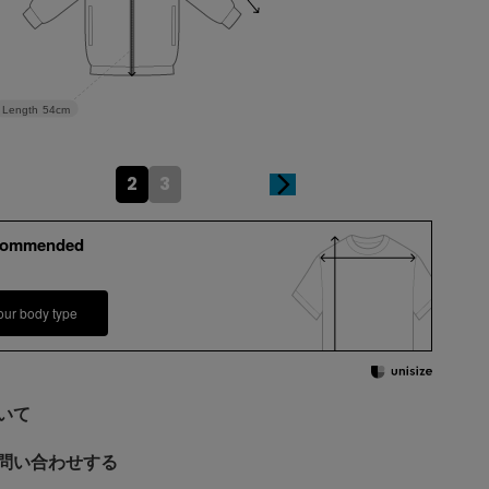
Length
54cm
2
3
commended
our body type
いて
問い合わせする