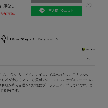
在庫なし
再入荷リクエスト
店舗在庫
158cm / 51kg
2
Find your size
-1ブルゾン。リサイクルナイロンで織られたサステナブルな
ぬめり感が少なくマットな質感です。フォルムはヴィンテージの
袖や身頃が膨らみ過ぎない様にブラッシュアップしています。ど
する1枚です。