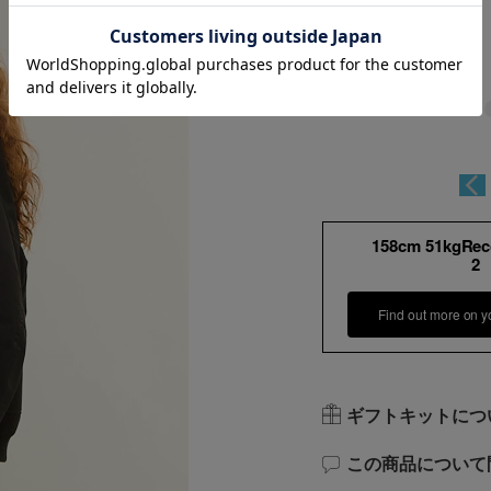
158cm 51kgRe
2
Find out more on y
ギフトキットにつ
この商品について