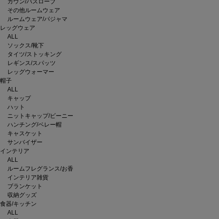
ガウン/バスローブ
その他ルームウェア
ルームウェア/パジャマ
レッグウェア
ALL
ソックス/靴下
タイツ/ストッキング
レギンス/スパッツ
レッグウォーマー
帽子
ALL
キャップ
ハット
ニットキャップ/ビーニー
ハンチング/ベレー帽
キャスケット
サンバイザー
インテリア
ALL
ルームフレグランス/お香
インテリア雑貨
ブランケット
収納グッズ
食器/キッチン
ALL