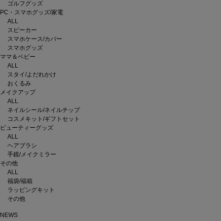
ゴルフグッズ
PC・スマホグッズ/家電
ALL
スピーカー
スマホケース/カバー
スマホグッズ
ママ＆ベビー
ALL
スタイ/よだれかけ
おくるみ
メイクアップ
ALL
ネイルシール/ネイルチップ
コスメキット/ギフトセット
ビューティーグッズ
ALL
ヘアブラシ
手鏡/メイクミラー
その他
ALL
福袋/福箱
ラッピングキット
その他
NEWS