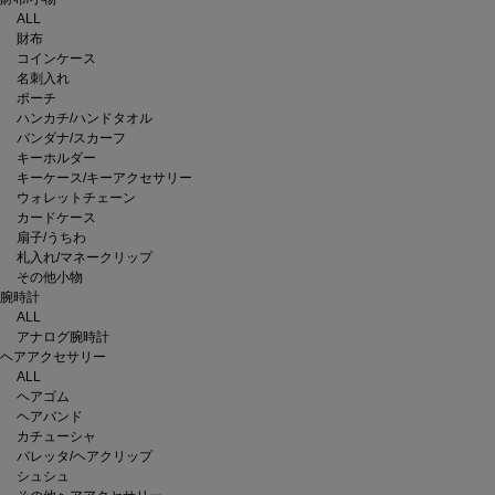
ALL
財布
コインケース
名刺入れ
ポーチ
ハンカチ/ハンドタオル
バンダナ/スカーフ
キーホルダー
キーケース/キーアクセサリー
ウォレットチェーン
カードケース
扇子/うちわ
札入れ/マネークリップ
その他小物
腕時計
ALL
アナログ腕時計
ヘアアクセサリー
ALL
ヘアゴム
ヘアバンド
カチューシャ
バレッタ/ヘアクリップ
シュシュ