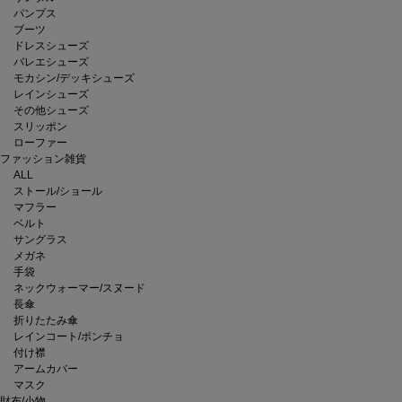
パンプス
ブーツ
ドレスシューズ
バレエシューズ
モカシン/デッキシューズ
レインシューズ
その他シューズ
スリッポン
ローファー
ファッション雑貨
ALL
ストール/ショール
マフラー
ベルト
サングラス
メガネ
手袋
ネックウォーマー/スヌード
長傘
折りたたみ傘
レインコート/ポンチョ
付け襟
アームカバー
マスク
財布/小物