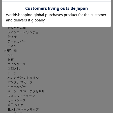
ベルト
サングラス
メガネ
手袋
ネックウォーマー/スヌード
長傘
折りたたみ傘
レインコート/ポンチョ
付け襟
アームカバー
マスク
財布/小物
ALL
財布
コインケース
名刺入れ
ポーチ
ハンカチ/ハンドタオル
バンダナ/スカーフ
キーホルダー
キーケース/キーアクセサリー
ウォレットチェーン
カードケース
扇子/うちわ
札入れ/マネークリップ