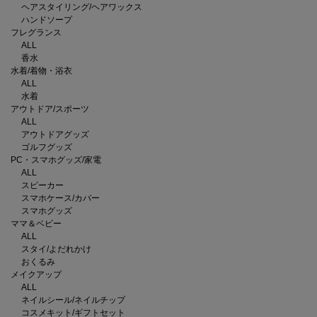
ヘアスタイリング/ヘアワックス
ハンドソープ
フレグランス
ALL
香水
水着/着物・浴衣
ALL
水着
アウトドア/スポーツ
ALL
アウトドアグッズ
ゴルフグッズ
PC・スマホグッズ/家電
ALL
スピーカー
スマホケース/カバー
スマホグッズ
ママ＆ベビー
ALL
スタイ/よだれかけ
おくるみ
メイクアップ
ALL
ネイルシール/ネイルチップ
コスメキット/ギフトセット