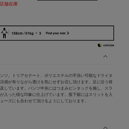
店舗在庫
158cm / 51kg
3
Find your size
ンツ。トリアセテート、ポリエステルの手洗い可能なドライタ
涼感が有りながら透けを気にせずお召し頂けます。足に沿う様
及しています。パンツ中央にはつまみピンタックを施し、スラ
が入った様な印象に仕上げています。股下裾にはスリットを入
ューズにも合わせて頂けるようにしております。