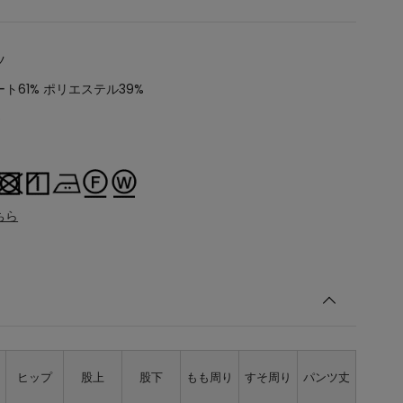
ツ
ト61% ポリエステル39%
5
ちら
ト
ヒップ
股上
股下
もも周り
すそ周り
パンツ丈