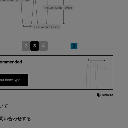
Inseam length
69cm
Hem width
14.5cm
2
3
4
commended
our body type
いて
問い合わせする