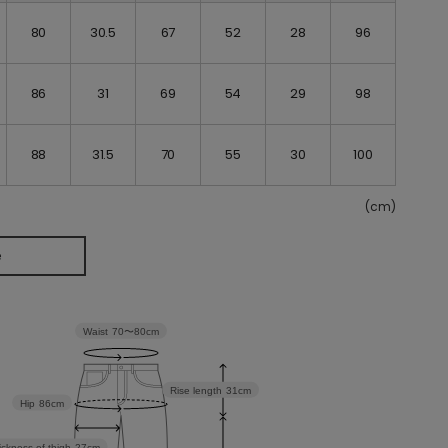
80
30.5
67
52
28
96
86
31
69
54
29
98
88
31.5
70
55
30
100
(cm)
e
Waist
70〜80cm
Rise length
31cm
Hip
86cm
ickness of thigh
27cm