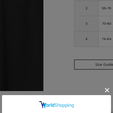
2
66~76
3
70~80
4
74~84
Size Guid
Th