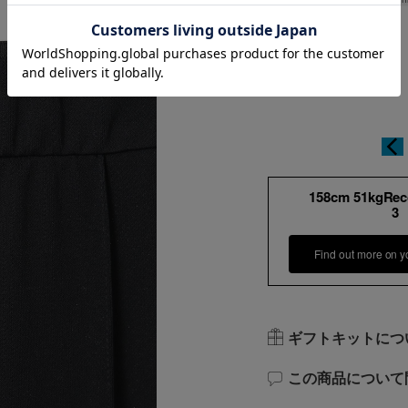
158cm 51kgRe
3
Find out more on y
ギフトキットにつ
この商品について