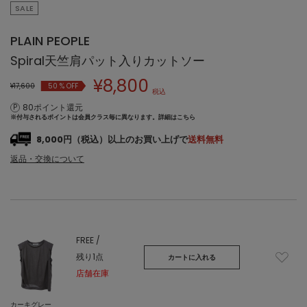
SALE
PLAIN PEOPLE
Spiral天竺肩パット入りカットソー
¥
8,800
¥17,600
50
% OFF
税込
80ポイント還元
※付与されるポイントは会員クラス毎に異なります。
詳細はこちら
8,000円（税込）以上のお買い上げで
送料無料
返品・交換について
FREE /
残り1点
カートに入れる
店舗在庫
カーキグレー