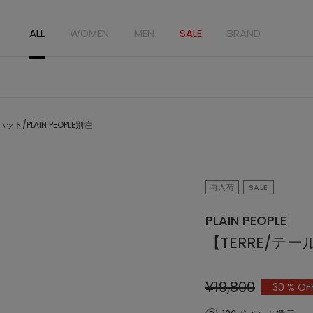
ALL
WOMEN
MEN
SALE
BRAND
ット/PLAIN PEOPLE別注
再入荷
SALE
PLAIN PEOPLE
【TERRE/テー
¥19,800
30
% OF