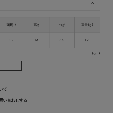
頭周り
高さ
つば
重量(g)
57
14
6.5
150
(cm)
e
いて
問い合わせする