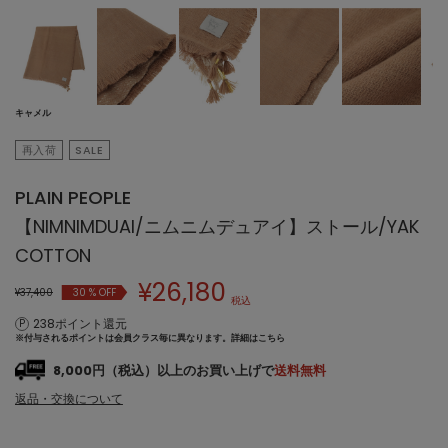
キャメル
再入荷
SALE
PLAIN PEOPLE
【NIMNIMDUAI/ニムニムデュアイ】ストール/YAK
COTTON
¥
26,180
¥37,400
30
% OFF
税込
238ポイント還元
※付与されるポイントは会員クラス毎に異なります。
詳細はこちら
8,000円（税込）以上のお買い上げで
送料無料
返品・交換について