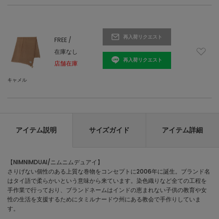
再入荷リクエスト
FREE /
在庫なし
再入荷リクエスト
店舗在庫
キャメル
アイテム説明
サイズガイド
アイテム詳細
【NIMNIMDUAI/ニムニムデュアイ】
さりげない個性のある上質な巻物をコンセプトに2006年に誕生。ブランド名
はタイ語で柔らかいという意味から来ています。染色織りなど全ての工程を
手作業で行っており、ブランドネームはインドの恵まれない子供の教育や女
性の生活を支援するためにタミルナードウ州にある教会で手作りしていま
す。