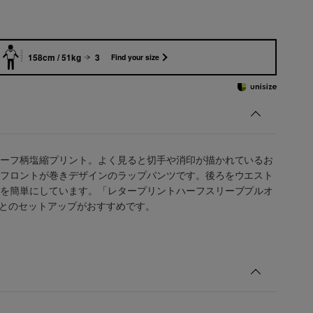
158cm / 51kg
3
Find your size
ーフ柄塩縮プリント。よく見ると切手や消印が描かれているお
フロントが巻きデザインのラップパンツです。後ろをウエスト
を簡単にしています。「レタープリントハーフスリーブプルオ
2)」とのセットアップがおすすめです。