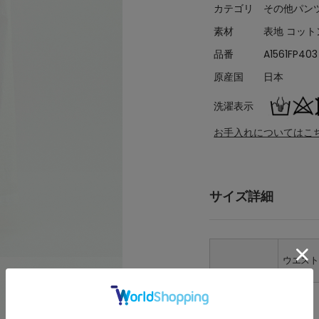
カテゴリ
その他パン
素材
表地 コット
品番
A1561FP403
原産国
日本
洗濯表示
お手入れについてはこ
サイズ詳細
ウエス
2
70~76