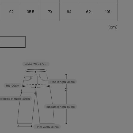
92
35.5
70
84
62
101
(cm)
e
Waist
70〜76cm
Rise length
34cm
Hip
90cm
ickness of thigh
40cm
Inseam length
69cm
Hem width
30cm