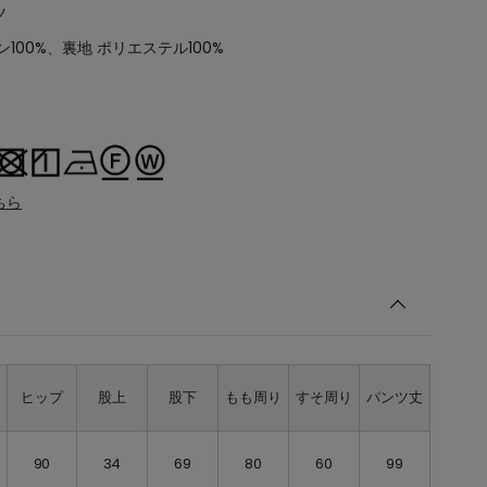
ツ
ン100%、裏地 ポリエステル100%
ちら
ト
ヒップ
股上
股下
もも周り
すそ周り
パンツ丈
90
34
69
80
60
99