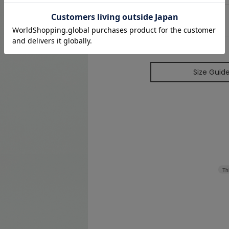
3
72~78
Size Guid
Th