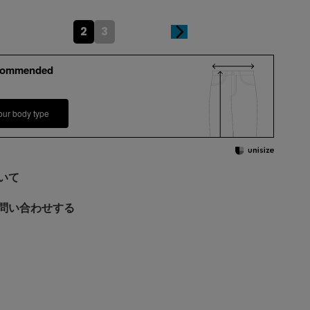
2
3
commended
our body type
いて
問い合わせする