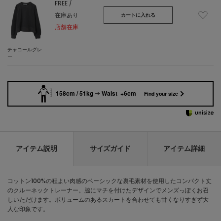
FREE /
在庫あり
カートに入れる
店舗在庫
チャコールグレ
ー
158cm / 51kg
Waist +6cm
Find your size
アイテム説明
サイズガイド
アイテム詳細
コットン100%の程よい肉感のベーシックな裏毛素材を使用したコンパクト丈
のクルーネックトレーナー。脇にマチを付けたデザインでメンズっぽくお召
しいただけます。ボリュームのあるスカートを合わせても甘くなりすぎず大
人な印象です。