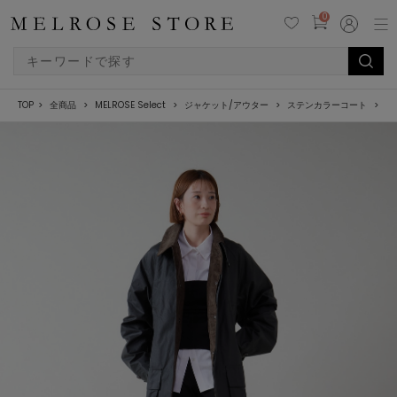
0
TOP
全商品
MELROSE Select
ジャケット/アウター
ステンカラーコート
【