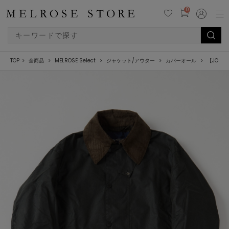
0
TOP
全商品
MELROSE Select
ジャケット/アウター
カバーオール
【JOHN 