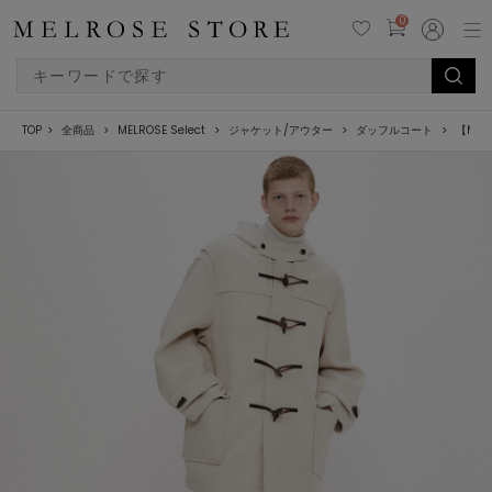
0
TOP
全商品
MELROSE Select
ジャケット/アウター
ダッフルコート
【MON