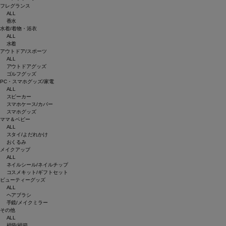
フレグランス
ALL
香水
水着/着物・浴衣
ALL
水着
アウトドア/スポーツ
ALL
アウトドアグッズ
ゴルフグッズ
PC・スマホグッズ/家電
ALL
スピーカー
スマホケース/カバー
スマホグッズ
ママ＆ベビー
ALL
スタイ/よだれかけ
おくるみ
メイクアップ
ALL
ネイルシール/ネイルチップ
コスメキット/ギフトセット
ビューティーグッズ
ALL
ヘアブラシ
手鏡/メイクミラー
その他
ALL
福袋/福箱