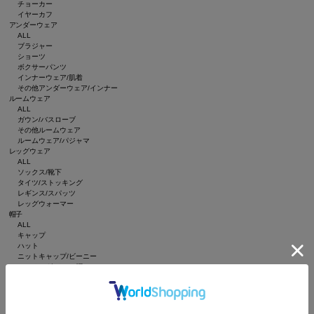
チョーカー
イヤーカフ
アンダーウェア
ALL
ブラジャー
ショーツ
ボクサーパンツ
インナーウェア/肌着
その他アンダーウェア/インナー
ルームウェア
ALL
ガウン/バスローブ
その他ルームウェア
ルームウェア/パジャマ
レッグウェア
ALL
ソックス/靴下
タイツ/ストッキング
レギンス/スパッツ
レッグウォーマー
帽子
ALL
キャップ
ハット
ニットキャップ/ビーニー
ハンチング/ベレー帽
キャスケット
サンバイザー
インテリア
ALL