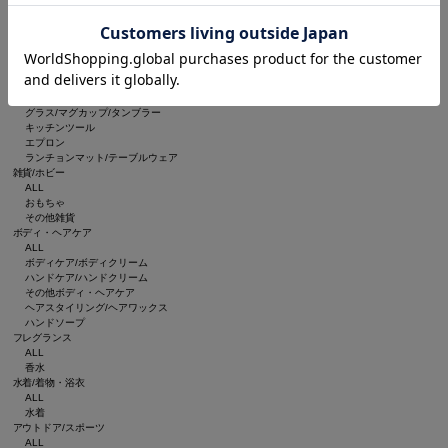
ルームフレグランス/お香
インテリア雑貨
ブランケット
収納グッズ
食器/キッチン
ALL
食器
グラス/マグカップ/タンブラー
キッチンツール
エプロン
ランチョンマット/テーブルウェア
雑貨/ホビー
ALL
おもちゃ
その他雑貨
ボディ・ヘアケア
ALL
ボディケア/ボディクリーム
ハンドケア/ハンドクリーム
その他ボディ・ヘアケア
ヘアスタイリング/ヘアワックス
ハンドソープ
フレグランス
ALL
香水
水着/着物・浴衣
ALL
水着
アウトドア/スポーツ
ALL