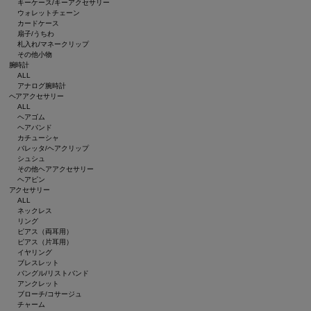
キーケース/キーアクセサリー
ウォレットチェーン
カードケース
扇子/うちわ
札入れ/マネークリップ
その他小物
腕時計
ALL
アナログ腕時計
ヘアアクセサリー
ALL
ヘアゴム
ヘアバンド
カチューシャ
バレッタ/ヘアクリップ
シュシュ
その他ヘアアクセサリー
ヘアピン
アクセサリー
ALL
ネックレス
リング
ピアス（両耳用）
ピアス（片耳用）
イヤリング
ブレスレット
バングル/リストバンド
アンクレット
ブローチ/コサージュ
チャーム