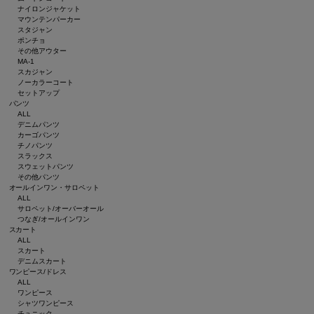
ナイロンジャケット
マウンテンパーカー
スタジャン
ポンチョ
その他アウター
MA-1
スカジャン
ノーカラーコート
セットアップ
パンツ
ALL
デニムパンツ
カーゴパンツ
チノパンツ
スラックス
スウェットパンツ
その他パンツ
オールインワン・サロペット
ALL
サロペット/オーバーオール
つなぎ/オールインワン
スカート
ALL
スカート
デニムスカート
ワンピース/ドレス
ALL
ワンピース
シャツワンピース
チュニック