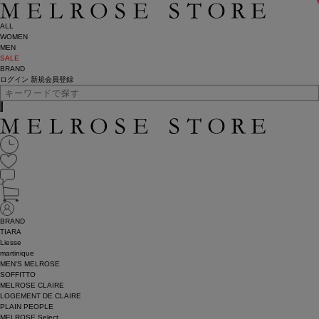
ALL
WOMEN
MEN
SALE
BRAND
ログイン
新規会員登録
BRAND
TIARA
Liesse
martinique
MEN'S MELROSE
SOFFITTO
MELROSE CLAIRE
LOGEMENT DE CLAIRE
PLAIN PEOPLE
MELROSE Select