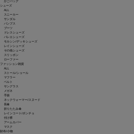
かごバッグ
シューズ
ALL
スニーカー
サンダル
パンプス
ブーツ
ドレスシューズ
バレエシューズ
モカシン/デッキシューズ
レインシューズ
その他シューズ
スリッポン
ローファー
ファッション雑貨
ALL
ストール/ショール
マフラー
ベルト
サングラス
メガネ
手袋
ネックウォーマー/スヌード
長傘
折りたたみ傘
レインコート/ポンチョ
付け襟
アームカバー
マスク
財布/小物