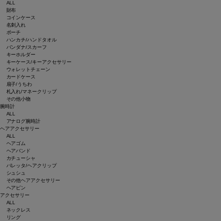
ALL
財布
コインケース
名刺入れ
ポーチ
ハンカチ/ハンドタオル
バンダナ/スカーフ
キーホルダー
キーケース/キーアクセサリー
ウォレットチェーン
カードケース
扇子/うちわ
札入れ/マネークリップ
その他小物
腕時計
ALL
アナログ腕時計
ヘアアクセサリー
ALL
ヘアゴム
ヘアバンド
カチューシャ
バレッタ/ヘアクリップ
シュシュ
その他ヘアアクセサリー
ヘアピン
アクセサリー
ALL
ネックレス
リング