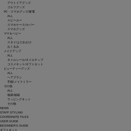
アウトドアグッズ
ゴルフグッズ
PC・スマホグッズ/家電
ALL
スピーカー
スマホケース/カバー
スマホグッズ
ママ＆ベビー
ALL
スタイ/よだれかけ
おくるみ
メイクアップ
ALL
ネイルシール/ネイルチップ
コスメキット/ギフトセット
ビューティーグッズ
ALL
ヘアブラシ
手鏡/メイクミラー
その他
ALL
福袋/福箱
ラッピングキット
その他
NEWS
STAFF STYLING
COORDINATE FILES
USER GUIDE
BEGINNER’S GUIDE
ギフトキット