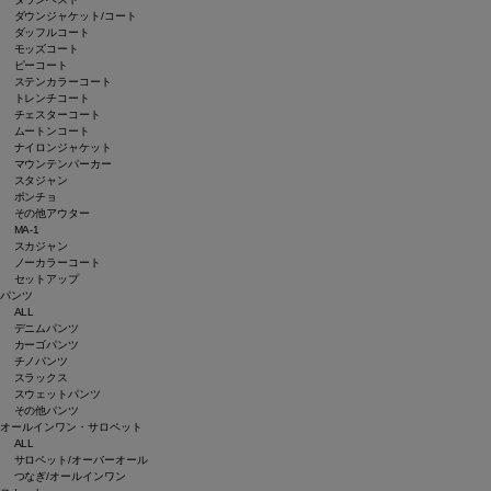
ダウンジャケット/コート
ダッフルコート
モッズコート
ピーコート
ステンカラーコート
トレンチコート
チェスターコート
ムートンコート
ナイロンジャケット
マウンテンパーカー
スタジャン
ポンチョ
その他アウター
MA-1
スカジャン
ノーカラーコート
セットアップ
パンツ
ALL
デニムパンツ
カーゴパンツ
チノパンツ
スラックス
スウェットパンツ
その他パンツ
オールインワン・サロペット
ALL
サロペット/オーバーオール
つなぎ/オールインワン