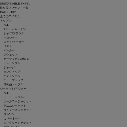
SUSTAINABLE THINK.
取り扱いブランド一覧
CATEGORY
全てのアイテム
トップス
ALL
Tシャツ/カットソー
シャツ/ブラウス
ポロシャツ
ニット/セーター
ベスト
パーカー
スウェット
カーディガン/ボレロ
アンサンブル
ジャージ
タンクトップ
キャミソール
チューブトップ
その他トップス
ジャケット/アウター
ALL
テーラードジャケット
ノーカラージャケット
デニムジャケット
ライダースジャケット
ブルゾン
カバーオール
ミリタリージャケット
ダウンベスト