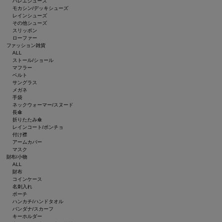
バレエシューズ
モカシン/デッキシューズ
レインシューズ
その他シューズ
スリッポン
ローファー
ファッション雑貨
ALL
ストール/ショール
マフラー
ベルト
サングラス
メガネ
手袋
ネックウォーマー/スヌード
長傘
折りたたみ傘
レインコート/ポンチョ
付け襟
アームカバー
マスク
財布/小物
ALL
財布
コインケース
名刺入れ
ポーチ
ハンカチ/ハンドタオル
バンダナ/スカーフ
キーホルダー