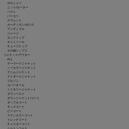
ポロシャツ
ニット/セーター
ベスト
パーカー
スウェット
カーディガン/ボレロ
アンサンブル
ジャージ
タンクトップ
キャミソール
チューブトップ
その他トップス
ジャケット/アウター
ALL
テーラードジャケット
ノーカラージャケット
デニムジャケット
ライダースジャケット
ブルゾン
カバーオール
ミリタリージャケット
ダウンベスト
ダウンジャケット/コート
ダッフルコート
モッズコート
ピーコート
ステンカラーコート
トレンチコート
チェスターコート
ムートンコート