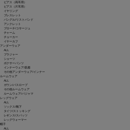
ピアス（両耳用）
ピアス（片耳用）
イヤリング
ブレスレット
バングル/リストバンド
アンクレット
ブローチ/コサージュ
チャーム
チョーカー
イヤーカフ
アンダーウェア
ALL
ブラジャー
ショーツ
ボクサーパンツ
インナーウェア/肌着
その他アンダーウェア/インナー
ルームウェア
ALL
ガウン/バスローブ
その他ルームウェア
ルームウェア/パジャマ
レッグウェア
ALL
ソックス/靴下
タイツ/ストッキング
レギンス/スパッツ
レッグウォーマー
帽子
ALL