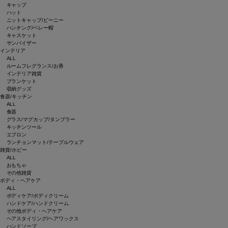
キャップ
ハット
ニットキャップ/ビーニー
ハンチング/ベレー帽
キャスケット
サンバイザー
インテリア
ALL
ルームフレグランス/お香
インテリア雑貨
ブランケット
収納グッズ
食器/キッチン
ALL
食器
グラス/マグカップ/タンブラー
キッチンツール
エプロン
ランチョンマット/テーブルウェア
雑貨/ホビー
ALL
おもちゃ
その他雑貨
ボディ・ヘアケア
ALL
ボディケア/ボディクリーム
ハンドケア/ハンドクリーム
その他ボディ・ヘアケア
ヘアスタイリング/ヘアワックス
ハンドソープ