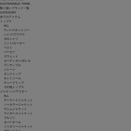
SUSTAINABLE THINK.
取り扱いブランド一覧
CATEGORY
全てのアイテム
トップス
ALL
Tシャツ/カットソー
シャツ/ブラウス
ポロシャツ
ニット/セーター
ベスト
パーカー
スウェット
カーディガン/ボレロ
アンサンブル
ジャージ
タンクトップ
キャミソール
チューブトップ
その他トップス
ジャケット/アウター
ALL
テーラードジャケット
ノーカラージャケット
デニムジャケット
ライダースジャケット
ブルゾン
カバーオール
ミリタリージャケット
ダウンベスト