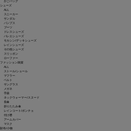
かごバッグ
シューズ
ALL
スニーカー
サンダル
パンプス
ブーツ
ドレスシューズ
バレエシューズ
モカシン/デッキシューズ
レインシューズ
その他シューズ
スリッポン
ローファー
ファッション雑貨
ALL
ストール/ショール
マフラー
ベルト
サングラス
メガネ
手袋
ネックウォーマー/スヌード
長傘
折りたたみ傘
レインコート/ポンチョ
付け襟
アームカバー
マスク
財布/小物