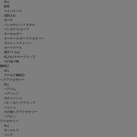
ALL
財布
コインケース
名刺入れ
ポーチ
ハンカチ/ハンドタオル
バンダナ/スカーフ
キーホルダー
キーケース/キーアクセサリー
ウォレットチェーン
カードケース
扇子/うちわ
札入れ/マネークリップ
その他小物
腕時計
ALL
アナログ腕時計
ヘアアクセサリー
ALL
ヘアゴム
ヘアバンド
カチューシャ
バレッタ/ヘアクリップ
シュシュ
その他ヘアアクセサリー
ヘアピン
アクセサリー
ALL
ネックレス
リング