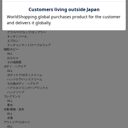
ルームフレグランス/お香
インテリア雑貨
ブランケット
収納グッズ
食器/キッチン
ALL
食器
グラス/マグカップ/タンブラー
キッチンツール
エプロン
ランチョンマット/テーブルウェア
雑貨/ホビー
ALL
おもちゃ
その他雑貨
ボディ・ヘアケア
ALL
ボディケア/ボディクリーム
ハンドケア/ハンドクリーム
その他ボディ・ヘアケア
ヘアスタイリング/ヘアワックス
ハンドソープ
フレグランス
ALL
香水
水着/着物・浴衣
ALL
水着
アウトドア/スポーツ
ALL