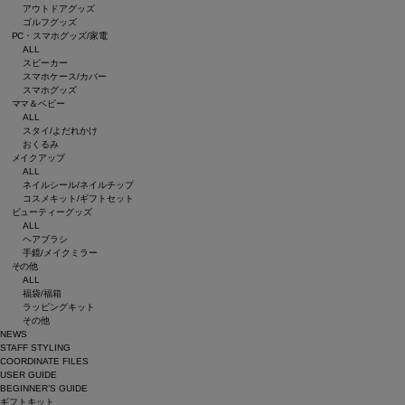
アウトドアグッズ
ゴルフグッズ
PC・スマホグッズ/家電
ALL
スピーカー
スマホケース/カバー
スマホグッズ
ママ＆ベビー
ALL
スタイ/よだれかけ
おくるみ
メイクアップ
ALL
ネイルシール/ネイルチップ
コスメキット/ギフトセット
ビューティーグッズ
ALL
ヘアブラシ
手鏡/メイクミラー
その他
ALL
福袋/福箱
ラッピングキット
その他
NEWS
STAFF STYLING
COORDINATE FILES
USER GUIDE
BEGINNER’S GUIDE
ギフトキット