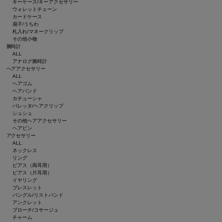
キーケース/キーアクセサリー
ウォレットチェーン
カードケース
扇子/うちわ
札入れ/マネークリップ
その他小物
腕時計
ALL
アナログ腕時計
ヘアアクセサリー
ALL
ヘアゴム
ヘアバンド
カチューシャ
バレッタ/ヘアクリップ
シュシュ
その他ヘアアクセサリー
ヘアピン
アクセサリー
ALL
ネックレス
リング
ピアス（両耳用）
ピアス（片耳用）
イヤリング
ブレスレット
バングル/リストバンド
アンクレット
ブローチ/コサージュ
チャーム