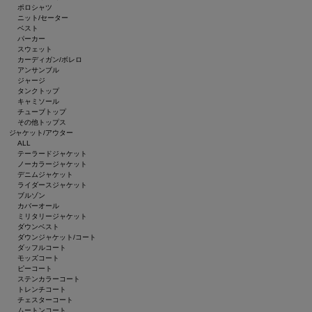
ポロシャツ
ニット/セーター
ベスト
パーカー
スウェット
カーディガン/ボレロ
アンサンブル
ジャージ
タンクトップ
キャミソール
チューブトップ
その他トップス
ジャケット/アウター
ALL
テーラードジャケット
ノーカラージャケット
デニムジャケット
ライダースジャケット
ブルゾン
カバーオール
ミリタリージャケット
ダウンベスト
ダウンジャケット/コート
ダッフルコート
モッズコート
ピーコート
ステンカラーコート
トレンチコート
チェスターコート
ムートンコート