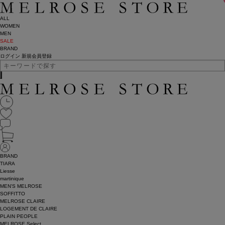
ALL
WOMEN
MEN
SALE
BRAND
ログイン
新規会員登録
BRAND
TIARA
Liesse
martinique
MEN'S MELROSE
SOFFITTO
MELROSE CLAIRE
LOGEMENT DE CLAIRE
PLAIN PEOPLE
MELROSE Select