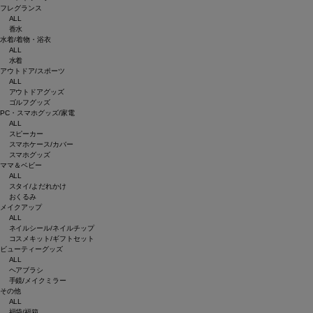
フレグランス
ALL
香水
水着/着物・浴衣
ALL
水着
アウトドア/スポーツ
ALL
アウトドアグッズ
ゴルフグッズ
PC・スマホグッズ/家電
ALL
スピーカー
スマホケース/カバー
スマホグッズ
ママ＆ベビー
ALL
スタイ/よだれかけ
おくるみ
メイクアップ
ALL
ネイルシール/ネイルチップ
コスメキット/ギフトセット
ビューティーグッズ
ALL
ヘアブラシ
手鏡/メイクミラー
その他
ALL
福袋/福箱