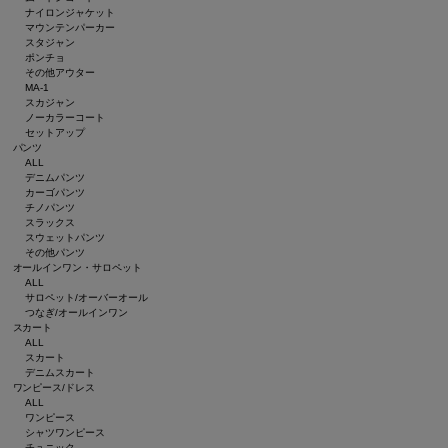
ナイロンジャケット
マウンテンパーカー
スタジャン
ポンチョ
その他アウター
MA-1
スカジャン
ノーカラーコート
セットアップ
パンツ
ALL
デニムパンツ
カーゴパンツ
チノパンツ
スラックス
スウェットパンツ
その他パンツ
オールインワン・サロペット
ALL
サロペット/オーバーオール
つなぎ/オールインワン
スカート
ALL
スカート
デニムスカート
ワンピース/ドレス
ALL
ワンピース
シャツワンピース
チュニック