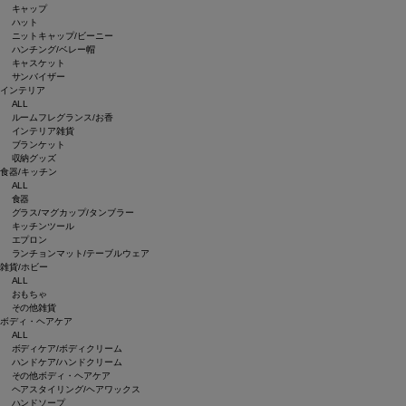
キャップ
ハット
ニットキャップ/ビーニー
ハンチング/ベレー帽
キャスケット
サンバイザー
インテリア
ALL
ルームフレグランス/お香
インテリア雑貨
ブランケット
収納グッズ
食器/キッチン
ALL
食器
グラス/マグカップ/タンブラー
キッチンツール
エプロン
ランチョンマット/テーブルウェア
雑貨/ホビー
ALL
おもちゃ
その他雑貨
ボディ・ヘアケア
ALL
ボディケア/ボディクリーム
ハンドケア/ハンドクリーム
その他ボディ・ヘアケア
ヘアスタイリング/ヘアワックス
ハンドソープ