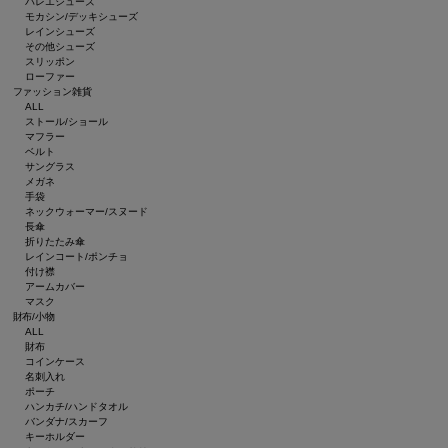
バレエシューズ
モカシン/デッキシューズ
レインシューズ
その他シューズ
スリッポン
ローファー
ファッション雑貨
ALL
ストール/ショール
マフラー
ベルト
サングラス
メガネ
手袋
ネックウォーマー/スヌード
長傘
折りたたみ傘
レインコート/ポンチョ
付け襟
アームカバー
マスク
財布/小物
ALL
財布
コインケース
名刺入れ
ポーチ
ハンカチ/ハンドタオル
バンダナ/スカーフ
キーホルダー