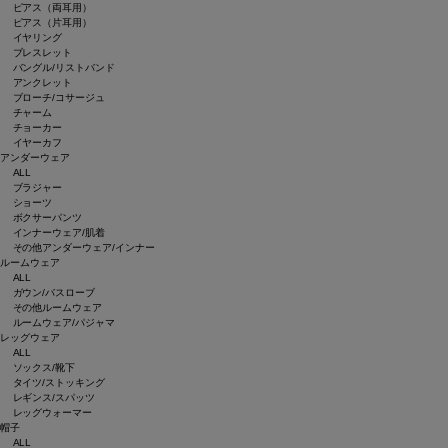
ピアス（両耳用）
ピアス（片耳用）
イヤリング
ブレスレット
バングル/リストバンド
アンクレット
ブローチ/コサージュ
チャーム
チョーカー
イヤーカフ
アンダーウェア
ALL
ブラジャー
ショーツ
ボクサーパンツ
インナーウェア/肌着
その他アンダーウェア/インナー
ルームウェア
ALL
ガウン/バスローブ
その他ルームウェア
ルームウェア/パジャマ
レッグウェア
ALL
ソックス/靴下
タイツ/ストッキング
レギンス/スパッツ
レッグウォーマー
帽子
ALL