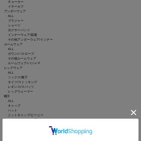
チョーカー
イヤーカフ
アンダーウェア
ALL
ブラジャー
ショーツ
ボクサーパンツ
インナーウェア/肌着
その他アンダーウェア/インナー
ルームウェア
ALL
ガウン/バスローブ
その他ルームウェア
ルームウェア/パジャマ
レッグウェア
ALL
ソックス/靴下
タイツ/ストッキング
レギンス/スパッツ
レッグウォーマー
帽子
ALL
キャップ
ハット
ニットキャップ/ビーニー
ハンチング/ベレー帽
キャスケット
サンバイザー
インテリア
ALL