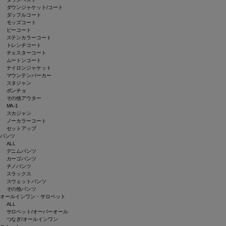
ダウンジャケット/コート
ダッフルコート
モッズコート
ピーコート
ステンカラーコート
トレンチコート
チェスターコート
ムートンコート
ナイロンジャケット
マウンテンパーカー
スタジャン
ポンチョ
その他アウター
MA-1
スカジャン
ノーカラーコート
セットアップ
パンツ
ALL
デニムパンツ
カーゴパンツ
チノパンツ
スラックス
スウェットパンツ
その他パンツ
オールインワン・サロペット
ALL
サロペット/オーバーオール
つなぎ/オールインワン