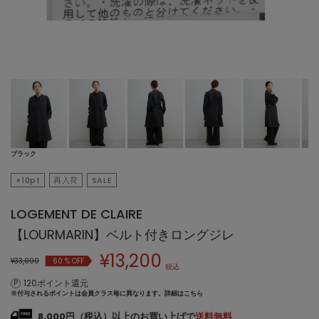
ブラック
×10pt
再入荷
SALE
LOGEMENT DE CLAIRE
【LOURMARIN】ベルト付きロングジレ
¥
13,200
¥33,000
60
% OFF
税込
120ポイント還元
※付与されるポイントは会員クラス毎に異なります。
詳細はこちら
8,000円（税込）以上のお買い上げで
送料無料