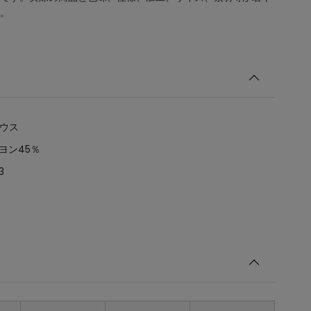
。
ラウス
ーヨン45％
3