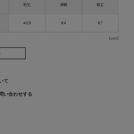
裄丈
身幅
着丈
42.5
84
67
(cm)
e
いて
問い合わせする