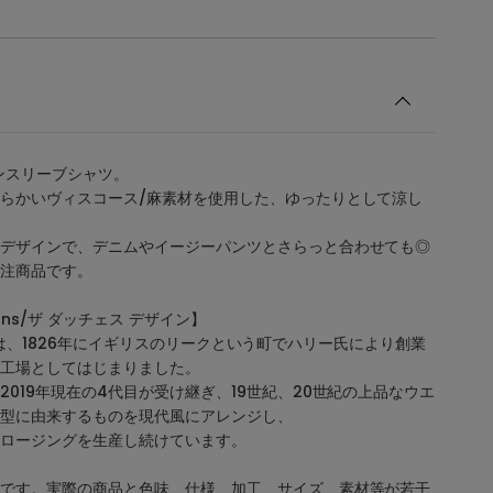
ンスリーブシャツ。
らかいヴィスコース/麻素材を使用した、ゆったりとして涼し
デザインで、デニムやイージーパンツとさらっと合わせても◎
注商品です。
esigns/ザ ダッチェス デザイン】
esignは、1826年にイギリスのリークという町でハリー氏により創業
工場としてはじまりました。
019年現在の4代目が受け継ぎ、19世紀、20世紀の上品なウエ
型に由来するものを現代風にアレンジし、
ロージングを生産し続けています。
です。実際の商品と色味、仕様、加工、サイズ、素材等が若干