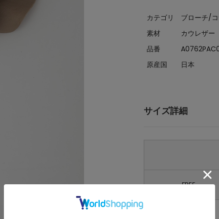
カテゴリ
ブローチ/
素材
カウレザー
品番
A0762PAC
原産国
日本
サイズ詳細
FREE