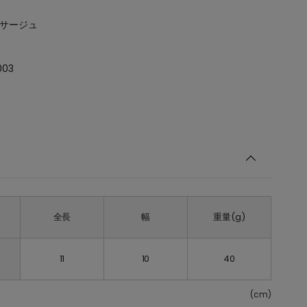
コサージュ
003
全長
幅
重量(g)
11
10
40
(cm)