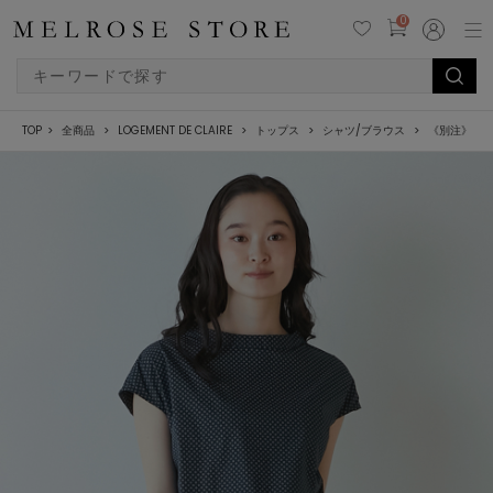
0
TOP
全商品
LOGEMENT DE CLAIRE
トップス
シャツ/ブラウス
《別注》【Th