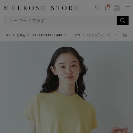
0
TOP
全商品
LOGEMENT DE CLAIRE
トップス
Tシャツ/カットソー
《別注》【