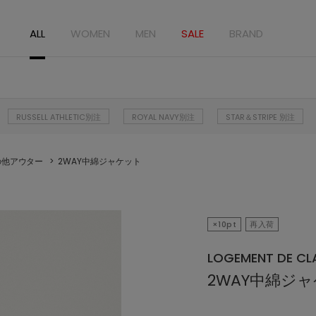
ALL
WOMEN
MEN
SALE
BRAND
RUSSELL ATHLETIC別注
ROYAL NAVY別注
STAR＆STRIPE 別注
の他アウター
2WAY中綿ジャケット
×10pt
再入荷
LOGEMENT DE CLA
2WAY中綿ジ