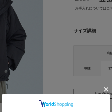
お手入れについてはこ
サイズ詳細
肩
FREE
37
Size Guid