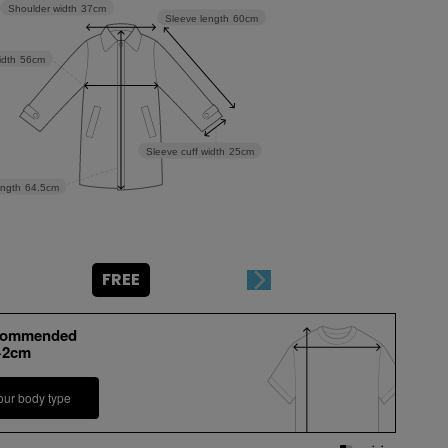
Shoulder width
37cm
Sleeve length
60cm
idth
56cm
Sleeve cuff width
25cm
ngth
64.5cm
FREE
commended
+2cm
our body type