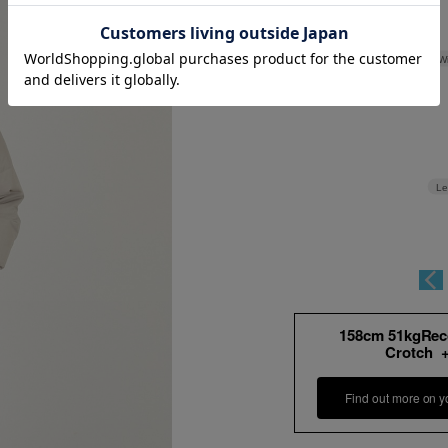
W
Le
158cm 51kgRe
Crotch 
Find out more on y