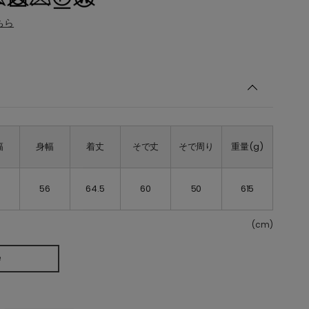
ちら
幅
身幅
着丈
そで丈
そで周り
重量(g)
56
64.5
60
50
615
(cm)
e