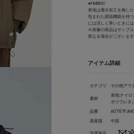
●FABRIC
表地は撥水加工を施した
包まれた調温機能を持つ
には涼しく寒いときには
※画像の商品はサンプル
異なる場合がございます
アイテム詳細
カテゴリ
その他アウ
表地:ナイロ
素材
ポリウレタン
品番
A0767FJM0
原産国
中国
洗濯表示