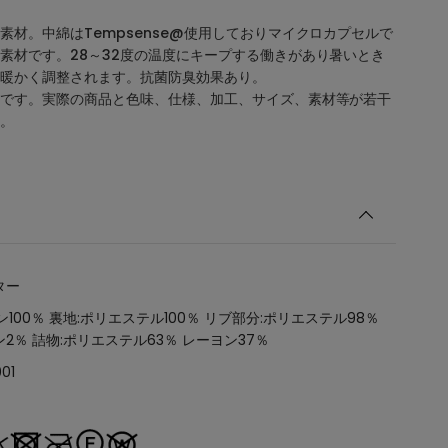
素材。中綿はTempsense@使用しておりマイクロカプセルで
素材です。28～32度の温度にキープする働きがあり暑いとき
暖かく調整されます。抗菌防臭効果あり。
です。実際の商品と色味、仕様、加工、サイズ、素材等が若干
。
ター
ン100％ 裏地:ポリエステル100％ リブ部分:ポリエステル98％
2％ 詰物:ポリエステル63％ レーヨン37％
01