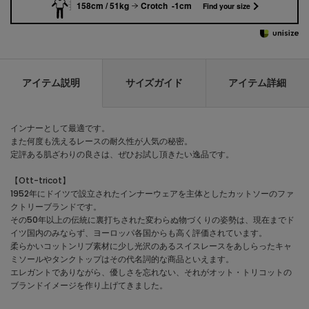
158cm / 51kg
Crotch -1cm
Find your size
アイテム説明
サイズガイド
アイテム詳細
インナーとして最適です。
また何度も洗えるレースの耐久性が人気の秘密。
定評ある肌ざわりの良さは、ぜひお試し頂きたい逸品です。
【Ott-tricot】
1952年にドイツで設立されたインナーウェアを主体としたカットソーのファ
クトリーブランドです。
その50年以上の伝統に裏打ちされた変わらぬ物づくりの姿勢は、現在までド
イツ国内のみならず、ヨーロッパ各国からも高く評価されています。
柔らかいコットンリブ素材に少し光沢のあるスイスレースをあしらったキャ
ミソールやタンクトップはその代名詞的な商品といえます。
エレガントでありながら、優しさを忘れない、それがオット・トリコットの
ブランドイメージを作り上げてきました。