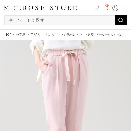
0
TOP
全商品
TIARA
パンツ
その他パンツ
《定番》イージータックパンツ