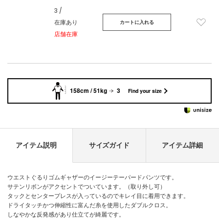
3 /
在庫あり
カートに入れる
店舗在庫
158cm / 51kg
3
Find your size
アイテム説明
サイズガイド
アイテム詳細
ウエストぐるりゴムギャザーのイージーテーパードパンツです。
サテンリボンがアクセントでついています。（取り外し可）
タックとセンタープレスが入っているのでキレイ目に着用できます。
ドライタッチかつ伸縮性に富んだ糸を使用したダブルクロス。
しなやかな反発感があり仕立てが綺麗です。