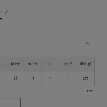
バッグ
57
さ
幅上部
幅下部
マチ
持ち手
重量(g)
20
15
11
41
275
(cm)
e