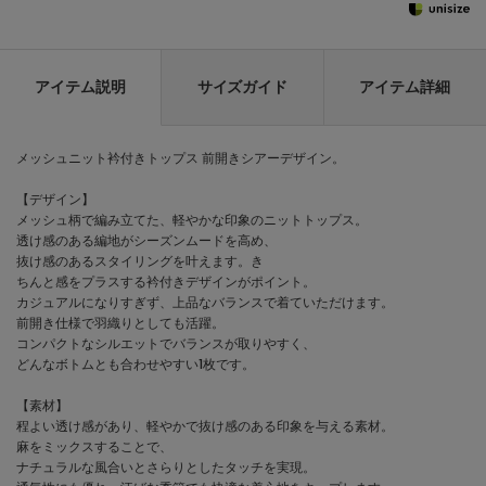
アイテム説明
サイズガイド
アイテム詳細
メッシュニット衿付きトップス 前開きシアーデザイン。
【デザイン】
メッシュ柄で編み立てた、軽やかな印象のニットトップス。
透け感のある編地がシーズンムードを高め、
抜け感のあるスタイリングを叶えます。き
ちんと感をプラスする衿付きデザインがポイント。
カジュアルになりすぎず、上品なバランスで着ていただけます。
前開き仕様で羽織りとしても活躍。
コンパクトなシルエットでバランスが取りやすく、
どんなボトムとも合わせやすい1枚です。
【素材】
程よい透け感があり、軽やかで抜け感のある印象を与える素材。
麻をミックスすることで、
ナチュラルな風合いとさらりとしたタッチを実現。