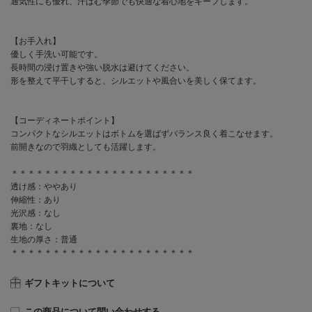
通気性にも優れ、汗ばむ季節でも快適な着心地をキープします。
【お手入れ】
優しく手洗い可能です。
長時間の浸け置きや強い脱水は避けてください。
形を整えて平干しすると、シルエットや風合いを美しく保てます。
【コーディネートポイント】
コンパクトなシルエットはボトムを選ばずバランス良く着こなせます。
前開きなので羽織としても活躍します。
＊＊＊＊＊＊＊＊＊＊＊＊＊＊＊＊＊＊＊＊＊＊
透け感：ややあり
伸縮性：あり
光沢感：なし
裏地：なし
生地の厚さ：普通
＊＊＊＊＊＊＊＊＊＊＊＊＊＊＊＊＊＊＊＊＊＊
ギフトキットについて
この商品について問い合わせする