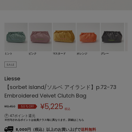
ミント
ピンク
マスタード
オレンジ
グレー
SALE
Liesse
【sorbet island/ソルベ アイランド】p.72-73
Embroidered Veivet Clutch Bag
¥
5,225
¥10,450
50
% OFF
税込
47ポイント還元
※付与されるポイントは会員クラス毎に異なります。
詳細はこちら
8,000円（税込）以上のお買い上げで
送料無料