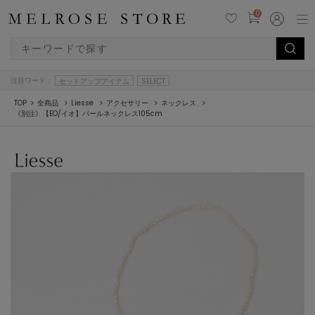
0
注目ワード：
セットアップアイテム
SELECT
TOP
全商品
Liesse
アクセサリー
ネックレス
《別注》【EO/イオ】パールネックレス105cm