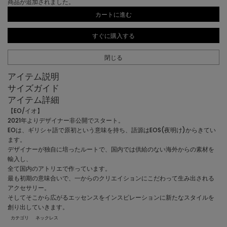
商品が追加されました。
カートに進む
すぐに購入する
閉じる
アイテム説明
サイズガイド
アイテム詳細
【EO/イオ】
2021年よりデザイナー非公開でスタート。
EOは、ギリシャ語で原初という意味を持ち、語源はEOS(夜明け)からきてい
ます。
デザイナーが独自に培ったルートで、国内では供給のない海外からの素材を
輸入し、
全て国内のアトリエで作っています。
最も初期の意味合いで、一からのクリエイションにこだわって生み出される
アクセサリー。
そしてそこから広がるエッセンスをインスピレーションに新たなスタイルを
創り出していきます。
カテゴリ
ネックレス