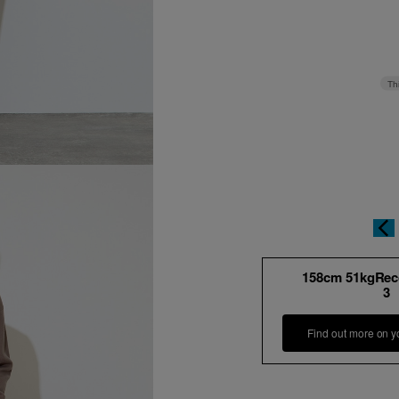
Th
158cm 51kgRe
3
Find out more on y