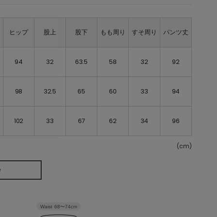
ト
ヒップ
股上
股下
もも周り
すそ周り
パンツ丈
94
32
63.5
58
32
92
98
32.5
65
60
33
94
102
33
67
62
34
96
(cm)
e
Waist
68〜74cm