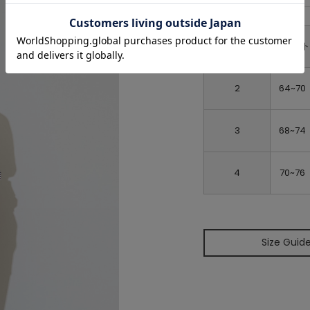
ウエス
2
64~70
3
68~74
4
70~76
Size Guid