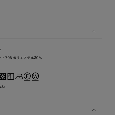
ツ
ト70%ポリエステル30％
3
ちら