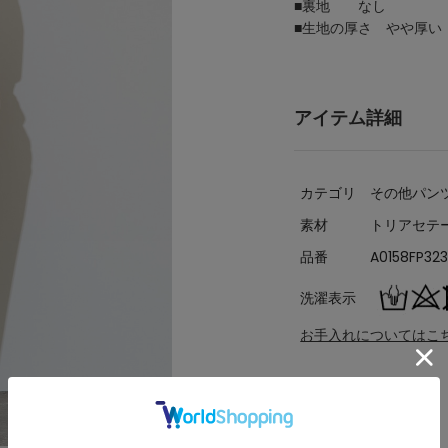
■裏地 なし
■生地の厚さ やや厚い
アイテム詳細
カテゴリ
その他パン
素材
トリアセテー
品番
A0158FP32
洗濯表示
お手入れについてはこ
サイズ詳細