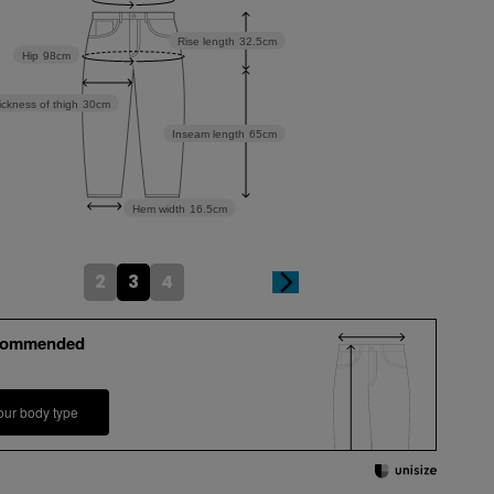
Rise length
32.5cm
Hip
98cm
ickness of thigh
30cm
Inseam length
65cm
Hem width
16.5cm
2
3
4
commended
our body type