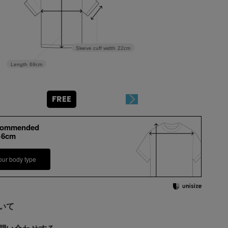
Sleeve cuff width
22cm
Length
69cm
FREE
commended
+6cm
our body type
いて