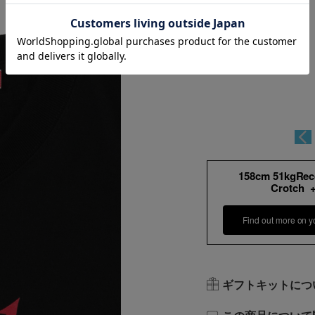
158cm 51kgRe
Crotch 
Find out more on y
ギフトキットにつ