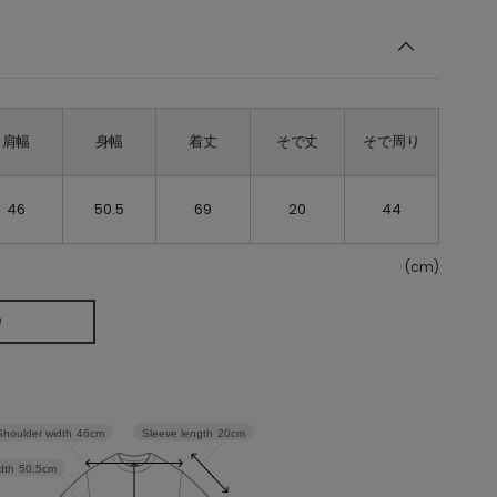
肩幅
身幅
着丈
そで丈
そで周り
46
50.5
69
20
44
(cm)
e
Sleeve length
20cm
Shoulder width
46cm
dth
50.5cm