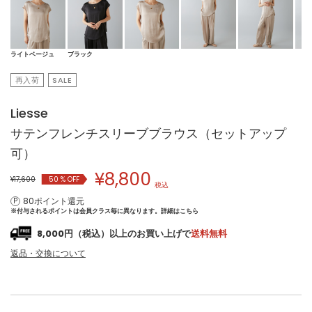
ライトベージュ
ブラック
再入荷
SALE
Liesse
サテンフレンチスリーブブラウス（セットアップ
可）
¥
8,800
¥17,600
50
% OFF
税込
80ポイント還元
※付与されるポイントは会員クラス毎に異なります。
詳細はこちら
8,000円（税込）以上のお買い上げで
送料無料
返品・交換について