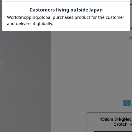
S
W
158cm 51kgRe
Crotch 