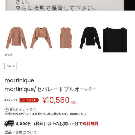
ピンク
SALE
martinique
martinique/セパレートプルオーバー
¥
10,560
¥35,200
70
% OFF
税込
96ポイント還元
※付与されるポイントは会員クラス毎に異なります。
詳細はこちら
8,000円（税込）以上のお買い上げで
送料無料
返品・交換について