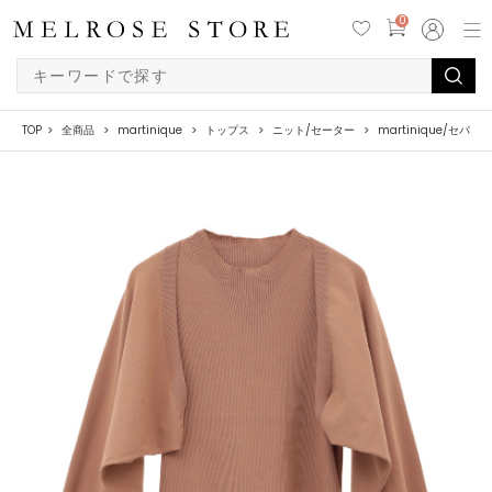
0
TOP
全商品
martinique
トップス
ニット/セーター
martinique/セパ