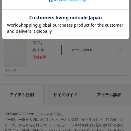
返品・交換について
FREE /
残り1点
カートに入れる
店舗在庫
ゴールド
アイテム説明
サイズガイド
アイテム詳細
1102140023 38cm アジャスターなし
「一瞬、一瞬を大切に過ごしたい」そんな気持ちから生まれた「時の砂」シ
リーズ。きらきらと輝くゴールドのモチーフを時を静かに刻む砂時計の砂に
見立てた、繊細な印象のコレクションです。動くたびにかすかに揺れる金の