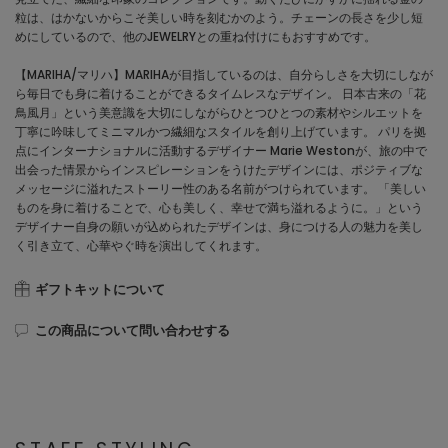
粒は、はかないからこそ美しい時を刻むかのよう。チェーンの長さを少し短
めにしているので、他のJEWELRYとの重ね付けにもおすすめです。
【MARIHA/マリハ】MARIHAが目指しているのは、自分らしさを大切にしなが
ら毎日でも身に着けることができるタイムレスなデザイン。 日本古来の「花
鳥風月」という美意識を大切にしながらひとつひとつの素材やシルエットを
丁寧に吟味してミニマルかつ繊細なスタイルを創り上げています。 パリを拠
点にインターナショナルに活動するデザイナー Marie Westonが、旅の中で
出会った情景からインスピレーションをうけたデザインには、ポジティブな
メッセージに溢れたストーリー性のある名前がつけられています。 「美しい
ものを身に着けることで、心も美しく、幸せで満ち溢れるように。」という
デザイナー自身の願いが込められたデザインは、身につける人の魅力を美し
く引き立て、心華やぐ時を演出してくれます。
ギフトキットについて
この商品について問い合わせする