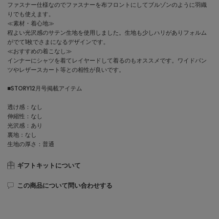
ファスナー仕様なのでファスナーを布フロントにしてブルゾンのように羽織
りでも使えます。
≪素材・着心地≫
程よい光沢感のサテン生地を使用しました。生地も少しハリがありフォルム
がでて1枚でさまになるデザインです。
≪おすすめの着こなし≫
インナーにシャツを着てレイヤードして着るのもオススメです。ワイドパン
ツやレザースカート等との相性が良いです。
■STORY12月号掲載アイテム
透け感：なし
伸縮性：なし
光沢感：あり
裏地：なし
生地の厚さ：普通
ギフトキットについて
この商品について問い合わせする