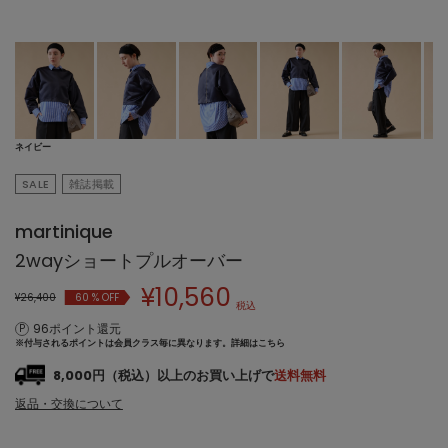
ネイビー
SALE
雑誌掲載
martinique
2wayショートプルオーバー
¥
10,560
¥26,400
60
% OFF
税込
96ポイント還元
※付与されるポイントは会員クラス毎に異なります。
詳細はこちら
8,000円（税込）以上のお買い上げで
送料無料
返品・交換について