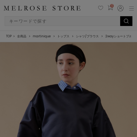
0
TOP
全商品
martinique
トップス
シャツ/ブラウス
2wayショートプルオ