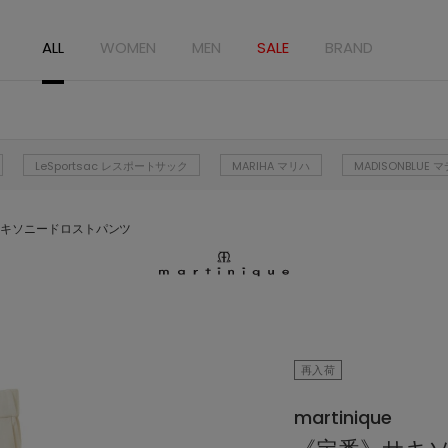
ALL
WOMEN
MEN
SALE
BRAND
LeSportsac レスポートサック
MARIHA マリハ
MADISONBLUE
キソニードロストパンツ
再入荷
martinique