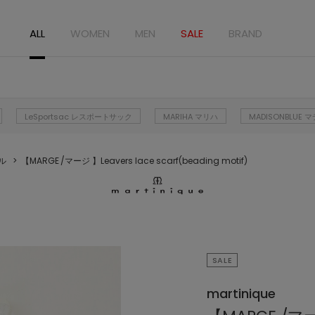
ALL
WOMEN
MEN
SALE
BRAND
LeSportsac レスポートサック
MARIHA マリハ
MADISONBLUE
ル
【MARGE /マージ 】Leavers lace scarf(beading motif)
SALE
martinique