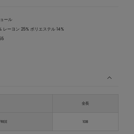
ショール
% レーヨン 25% ポリエステル 14%
55
全長
FREE
108