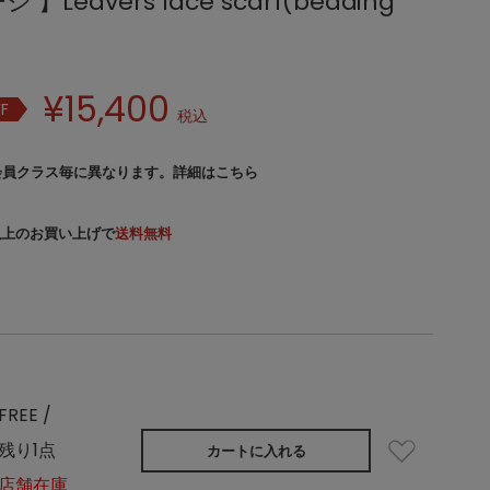
 】Leavers lace scarf(beading
¥
15,400
F
税込
会員クラス毎に異なります。
詳細はこちら
）以上のお買い上げで
送料無料
FREE /
残り1点
カートに入れる
店舗在庫