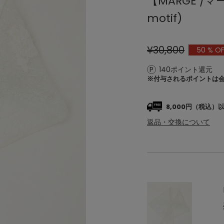
【MARGE /マージ
motif)
¥30,800
50
% OF
140ポイント還元
※付与されるポイントは
8,000円（税込
返品・交換について