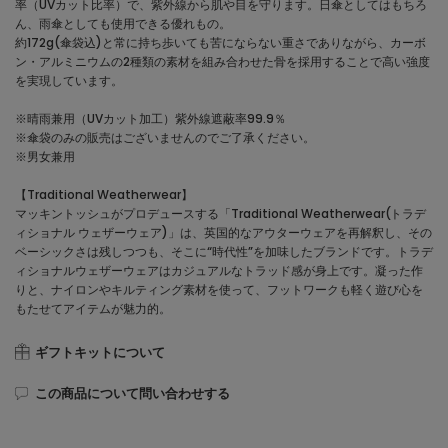
率（UVカット比率）で、紫外線から肌や目を守ります。日傘としてはもちろ
ん、雨傘としても使用できる優れもの。
約172g(傘袋込)と常に持ち歩いても苦にならない重さでありながら、カーボ
ン・アルミニウムの2種類の素材を組み合わせた骨を採用することで高い強度
を実現しています。
※晴雨兼用（UVカット加工）紫外線遮蔽率99.9％
※傘袋のみの販売はございませんのでご了承ください。
※男女兼用
【Traditional Weatherwear】
マッキントッシュがプロデュースする「Traditional Weatherwear(トラデ
ィショナル ウェザーウェア)」は、英国的なアウターウェアを再解釈し、その
ベーシックさは残しつつも、そこに“時代性”を加味したブランドです。トラデ
ィショナルウェザーウェアはカジュアルなトラッド感が身上です。凝った作
りと、ナイロンやキルティング素材を使って、フットワークも軽く遊び心を
もたせてアイテムが魅力的。
ギフトキットについて
この商品について問い合わせする