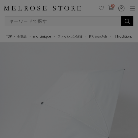
0
TOP
全商品
martinique
ファッション雑貨
折りたたみ傘
【Traditiona