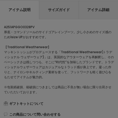
アイテム説明
サイズガイド
アイテム詳細
A251APGGO0328PV
厚底・コマンドソールのサイドゴアレインブーツ。少し小さめのサイズ感の
ため1size UPがおすすめです。
【Traditional Weatherwear】
マッキントッシュがプロデュースする「Traditional Weatherwear(トラデ
ィショナル ウェザーウェア)」は、英国的なアウターウェアを再解釈し、その
ベーシックさは残しつつも、そこに“時代性”を加味したブランドです。トラデ
ィショナルウェザーウェアはカジュアルなトラッド感が身上です。凝った作
りと、ナイロンやキルティング素材を使って、フットワークも軽く遊び心を
もたせてアイテムが魅力的。
※包装紙破損、箱破損につきましては商品に不良が無い場合に限り出荷させ
ていただいております。
ギフトキットについて
この商品について問い合わせする