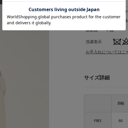
アイボリー、
素材
アクリル29
品番
A0361FC04
原産国
中国
洗濯表示
お手入れについてはこ
サイズ詳細
肩幅
FREE
60