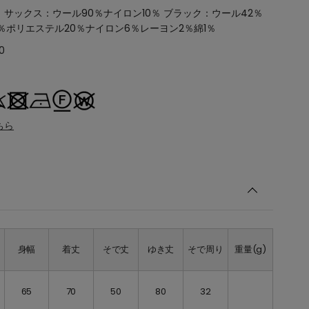
サックス：ウール90％ナイロン10％ ブラック：ウール42％
％ポリエステル20％ナイロン6％レーヨン2％綿1％
0
ちら
身幅
着丈
そで丈
ゆき丈
そで周り
重量(g)
65
70
50
80
32