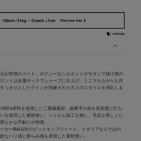
158cm / 51kg
Crotch +7cm
Find your size
元が特徴のコート。ボクシーなシルエットがモダンで抜け感の
ロントは金属ホックでシャープに仕上げ、ミニマルながらも存
すっきりとしたラインが洗練された大人のスタイルを演出しま
er140's原料を使用した二重織素材。細番手の糸を高密度に打ち
いを表現した素材使い。シャルム加工を施し、毛足が美しくた
滑らかな手触りが特徴。
ーカーBALLI社のビックネップツイード。イタリアならではの
妙なハリ感と膨らみ感を表現した素材使い。