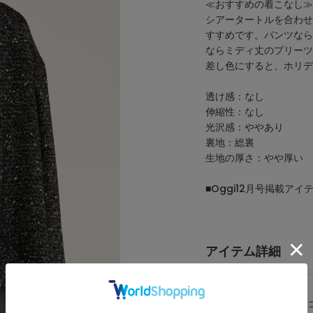
≪おすすめの着こなし≫
シアータートルを合わせ
すすめです。パンツなら
ならミディ丈のプリーツ
差し色にすると、ホリデ
透け感：なし
伸縮性：なし
光沢感：ややあり
裏地：総裏
生地の厚さ：やや厚い
■Oggi12月号掲載アイ
アイテム詳細
カテゴリ
ノーカラー