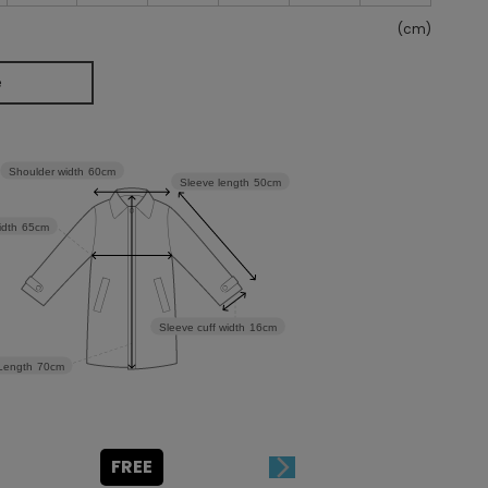
(cm)
e
Shoulder width
60cm
Sleeve length
50cm
idth
65cm
Sleeve cuff width
16cm
Length
70cm
FREE