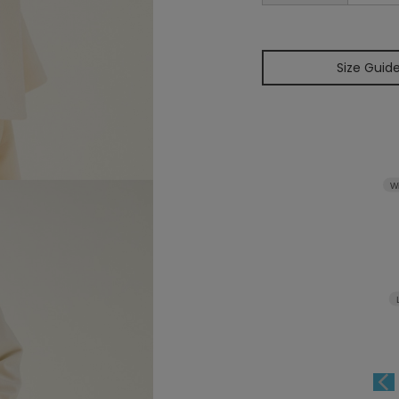
Size Guid
W