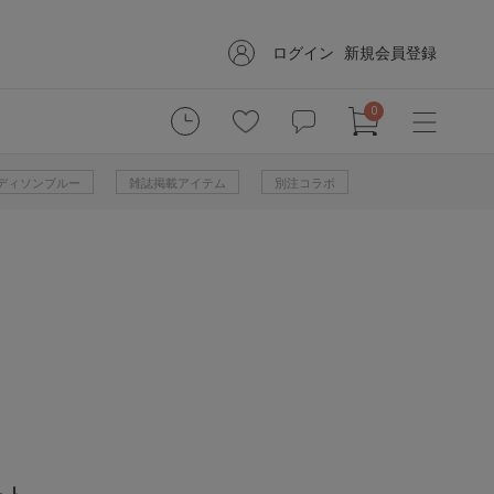
ログイン
新規会員登録
0
 マディソンブルー
雑誌掲載アイテム
別注コラボ