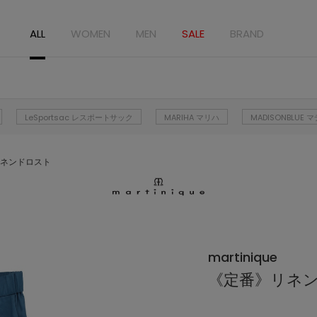
ALL
WOMEN
MEN
SALE
BRAND
LeSportsac レスポートサック
MARIHA マリハ
MADISONBLUE
ネンドロスト
martinique
《定番》リネ