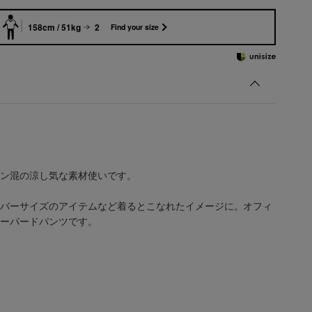
158cm / 51kg
2
Find your size
ン混の涼し気な素材使いです。
バーサイズのアイテムなど着るとこなれたイメージに。オフィ
ーパードパンツです。