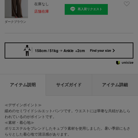
在庫なし
再入荷リクエスト
店舗在庫
ダークブラウン
158cm / 51kg
Ankle +2cm
Find your size
アイテム説明
サイズガイド
アイテム詳細
≪デザインポイント≫
緩めのセミワイドシルエットパンツです。ウエストには華奢な共紐があしら
われているのがポイントです。
≪素材・着心地≫
ポリエステルをブレンドしたキュプラ素材を使用しました。暑い季節にもさ
らりとした着心地で清涼感があります。