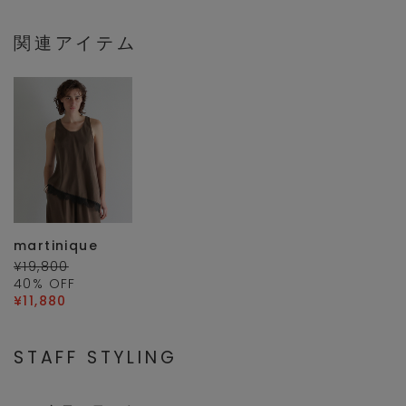
関連アイテム
martinique
¥19,800
40
% OFF
¥11,880
STAFF STYLING