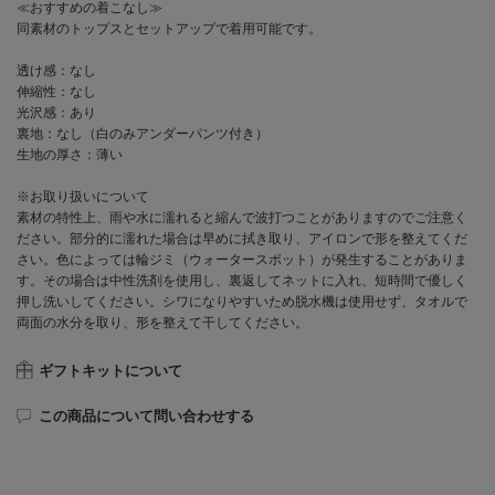
≪おすすめの着こなし≫
同素材のトップスとセットアップで着用可能です。
透け感：なし
伸縮性：なし
光沢感：あり
裏地：なし（白のみアンダーパンツ付き）
生地の厚さ：薄い
※お取り扱いについて
素材の特性上、雨や水に濡れると縮んで波打つことがありますのでご注意く
ださい。部分的に濡れた場合は早めに拭き取り、アイロンで形を整えてくだ
さい。色によっては輪ジミ（ウォータースポット）が発生することがありま
す。その場合は中性洗剤を使用し、裏返してネットに入れ、短時間で優しく
押し洗いしてください。シワになりやすいため脱水機は使用せず、タオルで
両面の水分を取り、形を整えて干してください。
ギフトキットについて
この商品について問い合わせする