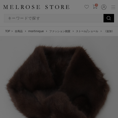
0
TOP
全商品
martinique
ファッション雑貨
ストール/ショール
《追加》フ