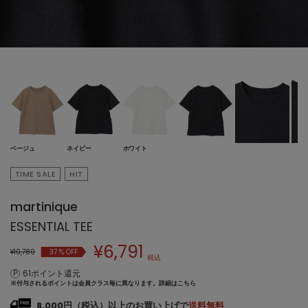
ベージュ
ネイビー
ホワイト
TIME SALE
HIT
martinique
ESSENTIAL TEE
¥
6,791
¥10,780
37
% OFF
税込
61ポイント還元
※付与されるポイントは会員クラス毎に異なります。
詳細はこちら
8,000円（税込）以上のお買い上げで
送料無料