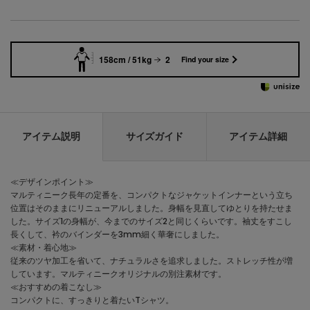
158cm / 51kg
2
Find your size
アイテム説明
サイズガイド
アイテム詳細
≪デザインポイント≫
マルティニーク長年の定番を、コンパクトなジャケットインナーという立ち
位置はそのままにリニューアルしました。身幅を見直してゆとりを持たせま
した。サイズ1の身幅が、今までのサイズ2と同じくらいです。袖丈をすこし
長くして、衿のバインダーを3mm細く華奢にしました。
≪素材・着心地≫
従来のツヤ加工を省いて、ナチュラルさを追求しました。ストレッチ性が増
しています。マルティニークオリジナルの別注素材です。
≪おすすめの着こなし≫
コンパクトに、すっきりと着たいTシャツ。