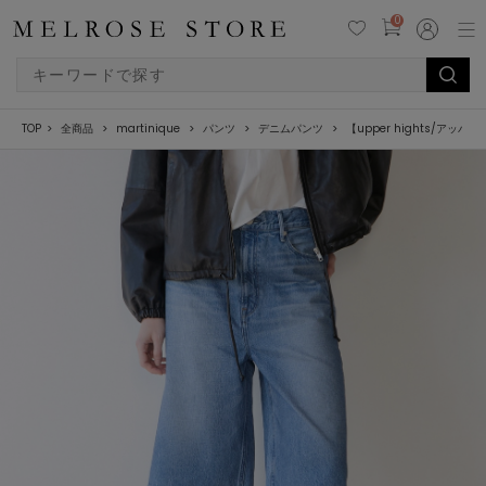
0
TOP
全商品
martinique
パンツ
デニムパンツ
【upper hights/アッパーハ