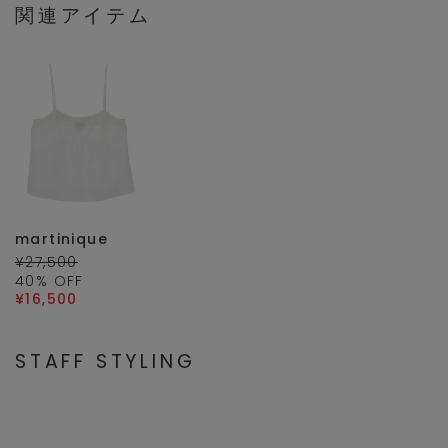
関連アイテム
martinique
¥27,500
40
% OFF
¥16,500
STAFF STYLING