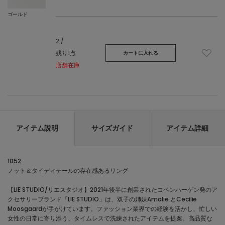
ゴールド
2 /
残り1点
カートに入れる
店舗在庫
アイテム説明
サイズガイド
アイテム詳細
1052
ノット＆タイディテールの存在感あるリング
【LIE STUDIO/リエスタジオ】2021年後半に創業されたコペンハーゲン発のア
クセサリーブランド「LIE STUDIO」は、双子の姉妹Amalie とCecilie
Moosgaardが手がけています。ファッション業界での経験を活かし、忙しい
女性の日常に寄り添う、タイムレスで洗練されたアイテムを提案。高品質な