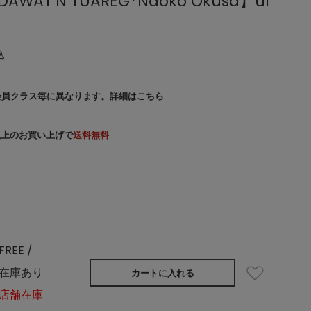
AT’N TUAREG*Naoko Okusa】ul
込
会員クラス毎に異なります。
詳細はこちら
）以上のお買い上げで
送料無料
FREE /
在庫あり
カートに入れる
店舗在庫