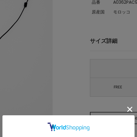
品番
A0362PAC
原産国
モロッコ
サイズ詳細
FREE
Size Guid