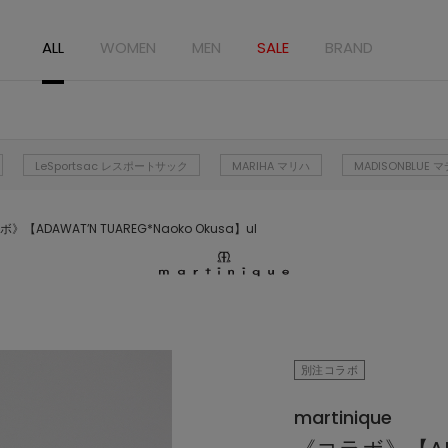
ALL
WOMEN
MEN
SALE
BRAND
LeSportsac レスポートサック
MARIHA マリハ
MADISONBLUE
》【ADAWAT’N TUAREG*Naoko Okusa】ul
別注コラボ
martinique