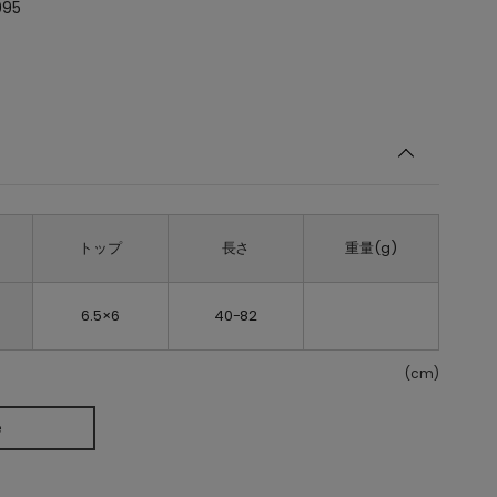
995
トップ
長さ
重量(g)
6.5×6
40-82
(cm)
e