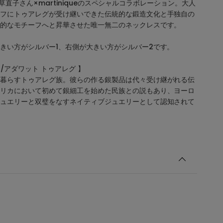
g×大草直子さん×martiniqueのスペシャルコラボレーション。大人
フにトゥアレグが受け継いできた伝統的な鍛造文化と手独自の
的なモチーフへと昇華させた唯一無二のネックレスです。
きい方がシルバー1、右側が大きい方がシルバー2です。
EG /アダワット トゥアレグ 】
暮らすトゥアレグ族。彼らの作る銀製品は代々受け継がれる伝
リカにおいて初めて銀細工を始めた民族との説もあり、ヨーロ
ュエリーと双璧をなすネイティブジュエリーとして認知されて