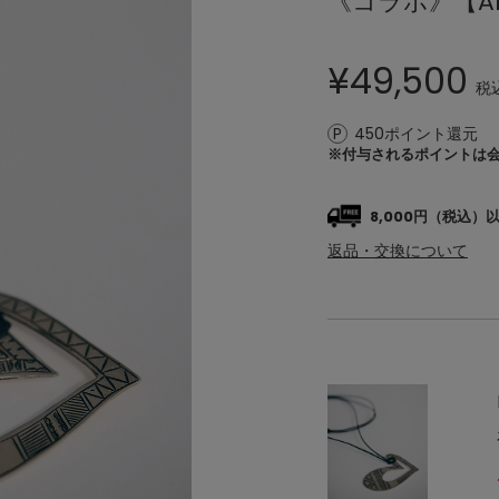
《コラボ》【ADAW
¥
49,500
税
450ポイント還元
※付与されるポイントは
8,000円（税込
返品・交換について