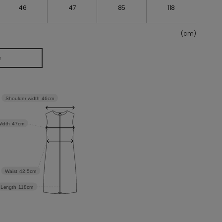
46
47
85
118
(cm)
e
Shoulder width
46cm
idth
47cm
Waist
42.5cm
Length
118cm