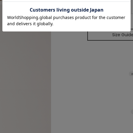
FREE
Size Guid
W