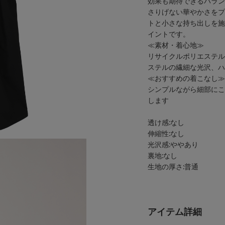
効果も期待できるバラン
さりげない華やかさをプ
トと小さな持ち出しを施
イントです。
≪素材・着心地≫
リサイクルポリエステル
ステルの繊細な光沢、ハ
≪おすすめの着こなし≫
シンプルながら細部にこ
します
透け感:なし
伸縮性:なし
光沢感:ややあり
裏地:なし
生地の厚さ:普通
アイテム詳細