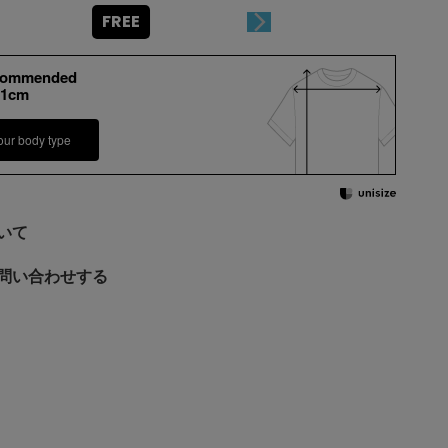
FREE
commended
11cm
our body type
いて
問い合わせする