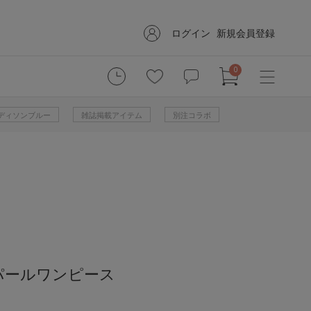
ログイン
新規会員登録
0
 マディソンブルー
雑誌掲載アイテム
別注コラボ
パールワンピース