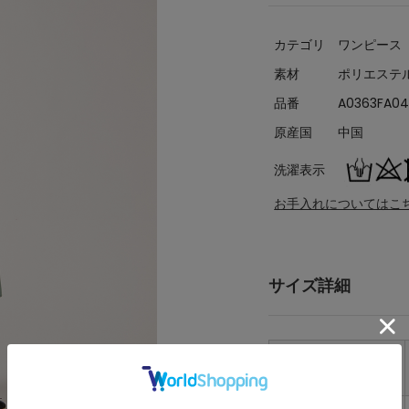
カテゴリ
ワンピース
素材
ポリエステル
品番
A0363FA04
原産国
中国
洗濯表示
お手入れについてはこ
サイズ詳細