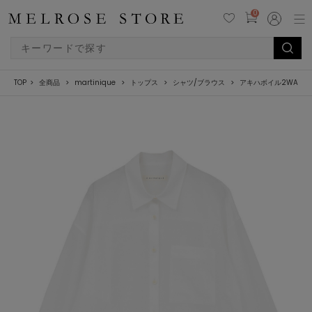
0
TOP
全商品
martinique
トップス
シャツ/ブラウス
アキハボイル2WAYシ